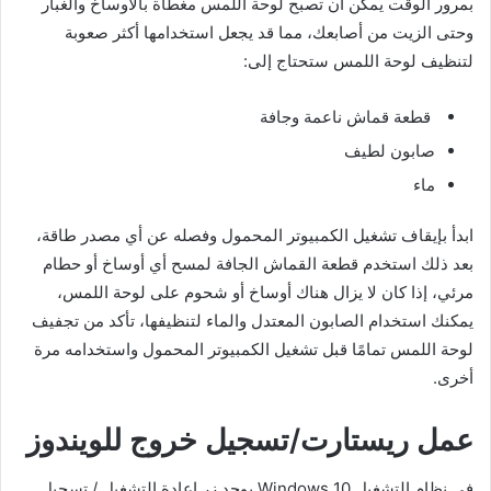
بمرور الوقت يمكن أن تصبح لوحة اللمس مغطاة بالأوساخ والغبار
وحتى الزيت من أصابعك، مما قد يجعل استخدامها أكثر صعوبة
لتنظيف لوحة اللمس ستحتاج إلى:
قطعة قماش ناعمة وجافة
صابون لطيف
ماء
ابدأ بإيقاف تشغيل الكمبيوتر المحمول وفصله عن أي مصدر طاقة،
بعد ذلك استخدم قطعة القماش الجافة لمسح أي أوساخ أو حطام
مرئي، إذا كان لا يزال هناك أوساخ أو شحوم على لوحة اللمس،
يمكنك استخدام الصابون المعتدل والماء لتنظيفها، تأكد من تجفيف
لوحة اللمس تمامًا قبل تشغيل الكمبيوتر المحمول واستخدامه مرة
أخرى.
عمل ريستارت/تسجيل خروج للويندوز
في نظام التشغيل Windows 10 يوجد زر إعادة التشغيل / تسجيل