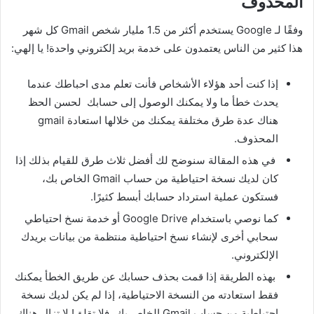
المحذوف
وفقًا لـ Google يستخدم أكثر من 1.5 مليار شخص Gmail كل شهر
هذا كثير من الناس يعتمدون على خدمة بريد إلكتروني واحدة! يا إلهي:
إذا كنت أحد هؤلاء الأشخاص فأنت تعلم مدى احباطك عندما
يحدث خطأ ما ولا يمكنك الوصول إلى حسابك لحسن الحظ
هناك عدة طرق مختلفة يمكنك من خلالها استعادة gmail
المحذوف.
في هذه المقالة سنوضح لك أفضل ثلاث طرق للقيام بذلك إذا
كان لديك نسخة احتياطية من حساب Gmail الخاص بك،
فستكون عملية استرداد حسابك أبسط كثيرًا.
كما نوصي باستخدام Google Drive أو خدمة نسخ احتياطي
سحابي أخرى لإنشاء نسخ احتياطية منتظمة من بيانات بريدك
الإلكتروني.
بهذه الطريقة إذا قمت بحذف حسابك عن طريق الخطأ يمكنك
فقط استعادته من النسخة الاحتياطية، إذا لم يكن لديك نسخة
احتياطية من حساب Gmail الخاص بك، فلا تقلق! لا تزال هناك