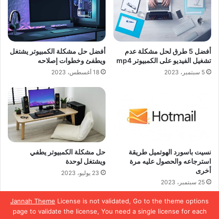
أفضل 5 طرق لحل مشكلة عدم
أفضل حل مشكلة الكمبيوتر يشتغل
تشغيل الفيديو على الكمبيوتر mp4
ويطفئ وخطوات إصلاحه
5 سبتمبر، 2023
18 أغسطس، 2023
نسيت باسورد الهوتميل طريقة
حل مشكلة الكمبيوتر يطفي
استرجاعه والحصول عليه مرة
ويشتغل لوحدة
أخرى
23 يوليو، 2023
25 سبتمبر، 2023
Jannah Theme
License is not validated, Go to the theme options
page to validate the license, You need a single license for each