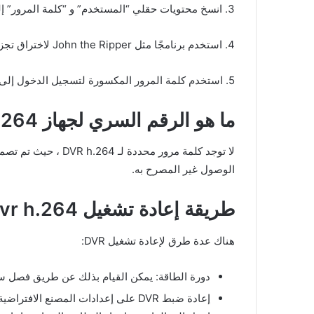
3. انسخ محتويات حقلي “المستخدم” و “كلمة المرور” إلى ملف نصي.
4. استخدم برنامجًا مثل John the Ripper لاختراق تجزئة كلمة المرور.
5. استخدم كلمة المرور المكسورة لتسجيل الدخول إلى واجهة الويب الخاصة بـ DVR.
ما هو الرقم السري لجهاز dvr h.264
لا توجد كلمة مرور 
الوصول غير المصرح به.
طريقة إعادة تشغيل dvr h.264
هناك عدة طرق لإعادة تشغيل DVR:
دورة الطاقة: يمكن القيام بذلك عن طريق فصل سلك الطاقة من الجزء الخ
إعادة ضبط DVR على إعدادات المصنع 