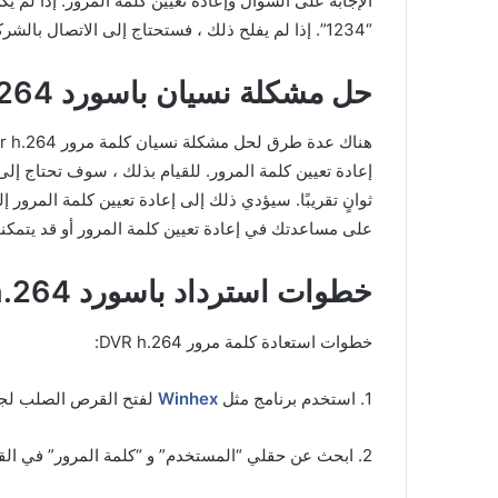
“1234”. إذا لم يفلح ذلك ، فستحتاج إلى الاتصال بالشركة المصنعة لجهاز DVR للحصول على المساعدة.
حل مشكلة نسيان باسورد dvr h.264
على مساعدتك في إعادة تعيين كلمة المرور أو قد يتمكن
خطوات استرداد باسورد dvr h.264
خطوات استعادة كلمة مرور DVR h.264:
1. استخدم برنامج مثل
Winhex
لفتح القرص الصلب لجهاز 
2. ابحث عن حقلي “المستخدم” و “كلمة المرور” في القرص الصلب.