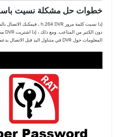
خطوات حل مشكلة نسيت باسورد dvr h.264 دون تفقد ال
دون 
المعلومات حول DVR في متناول اليد قبل الاتصال بدعم العملاء ، حيث من المحتمل أن يحتاجوا إلى هذه المعلومات لإعادة تعيين كلمة المرور.