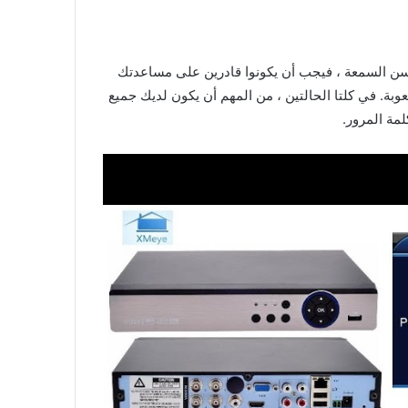
مكنك الاتصال بالشركة المصنعة أو بائع التجزئة لإعادة تعيينها. إذا اشتريت DVR من مصدر حسن السمعة ، فيجب أن يكونوا قادرين على مساعدتك
 كلمة المرور أكثر صعوبة. في كلتا الحالتين ، من المهم أن يكون لديك جميع