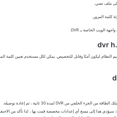
محددة لـ DVR h.264 ، حيث تم تصميم النظام ليكون آمنًا وقابل للتخصيص. يمكن لكل مستخدم تع
لفي من DVR لمدة 30 ثانية ، ثم إعادة توصيله.
الافتراضية: سيؤدي هذا إلى مسح أي إعدادات مخصصة قمت بها ، لذا تأكد من الاح