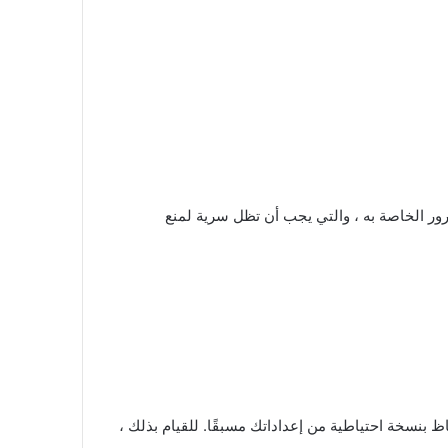
يين كلمة المرور الخاصة به ، والتي يجب أن تظل سرية لمنع
تفاظ بنسخة احتياطية من إعداداتك مسبقًا. للقيام بذلك ،