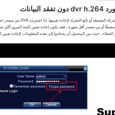
بيانات
إذا نسيت كلمة مرور h.264 DVR ، في
الكثير من المتاعب. ومع ذلك ، إذا اشتريت DVR مستعملًا أو من مصدر أقل شهرة ، فقد يكون إعادة تعيين