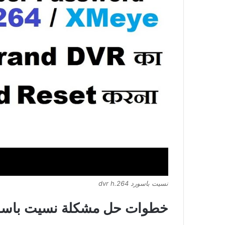
نسيت باسورد dvr h.264
خطوات حل مشكلة نسيت باسورد dvr h.264 دون تفقد ال