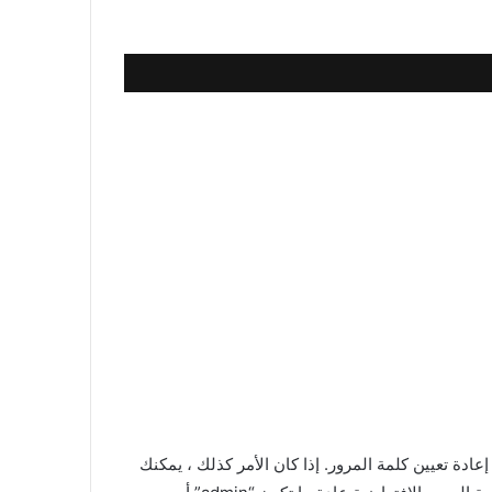
كر ما إذا كنت قد قمت بتعيين سؤال إعادة تعيين كلمة المرور. إذا كان الأمر كذلك ، يمكنك