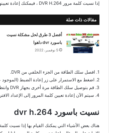
إذا نسيت كلمة مرور DVR H.264 ، فيمكنك إعادة تعيينها باتباع الخطوات التالية:
مقالات ذات صلة
أفضل 3 طرق لحل مشكلة نسيت
باسورد dvr داهوا
5 نوفمبر، 2022
1. افصل سلك الطاقة من الجزء الخلفي من DVR.
2. اضغط مع الاستمرار على زر إعادة الضبط (الموجود عادةً في الجزء الخلفي أو السفلي من DVR) لمدة 30 ثانية.
3. قم بتوصيل سلك الطاقة مرة أخرى بجهاز DVR وانتظر حتى يتم التمهيد.
4. سيتم الآن إعادة تعيين كلمة المرور إلى الإعداد الافتراضي (0000).
نسيت باسورد dvr h.264