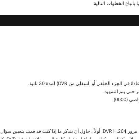
هناك بعض الأشياء التي يمكنك القيام بها إذا نسيت كلمة مرور DVR H.264. أولاً ، حاول أن تتذ