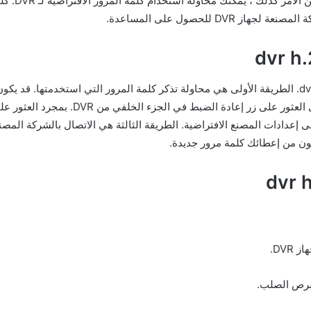
هناك عدة طرق لحل مشكلة نسيان كلمة مرور dvr h.264. الطريقة الأولى هي محاولة تذكر كلمة المرور الت
ون من إعطائك كلمة مرور جديدة.
DVR.