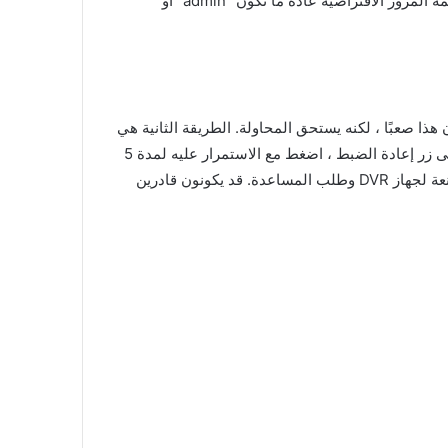
الإجابة على السؤال وإعادة تعيين كلمة المرور. إذا لم يكن الأمر كذلك ، يمكنك محاولة استخدام كلمة المرور الافتراضية لـ DVR. كلمة المرور الافتراضية عادة ما تكون “admin” أو
ي استخدمتها. قد يكون هذا صعبًا ، لكنه يستحق المحاولة. الطريقة الثانية هي
إعادة تعيين كلمة المرور. للقيام بذلك ، سوف تحتاج إلى العثور على زر إعادة الضبط في الجزء الخلفي من DVR. بمجرد العثور على زر إعادة الضبط ، اضغط مع الاستمرار عليه لمدة 5
ثوانٍ تقريبًا. سيؤدي ذلك إلى إعادة تعيين كلمة المرور إلى إعدادات المصنع الافتراضية. الطريقة الثالثة هي الاتصال بالشركة المصنعة لجهاز DVR وطلب المساعدة. قد يكونون قادرين