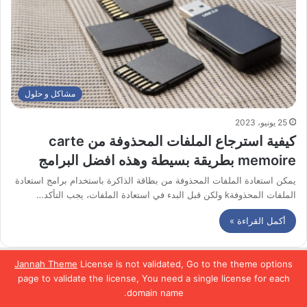
مشاكل و حلول
25 يونيو، 2023
كيفية استرجاع الملفات المحذوفة من carte
memoire بطريقة بسيطة وهذه افضل البرامج
يمكن استعادة الملفات المحذوفة من بطاقة الذاكرة باستخدام برامج استعادة
الملفات المحذوفةk ولكن قبل البدء في استعادة الملفات، يجب التأكد…
أكمل القراءة »
Jannah Theme
License is not validated, Go to the theme options
page to validate the license, You need a single license for each
domain name.