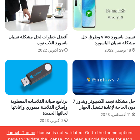
نسيت باسورد vivo وطرق حل
أفضل خطوات لحل مشكلة نسيان
مشكلة نسيان الباسورد
باسورد اللاب توب
18 نوفمبر، 2022
29 أكتوبر، 2022
حل مشكلة تجمد الكمبيوتر ويندوز 7
برنامج صيانة الفلاشات المعطوبة
دون الحاجة لإعادة تشغيل الجهاز
وإصلاح الفلاشة ميموري وإعادتها
لحالتها الجديدة
11 أغسطس، 2023
2 أكتوبر، 2023
Jannah Theme
License is not validated, Go to the theme options
page to validate the license, You need a single license for each